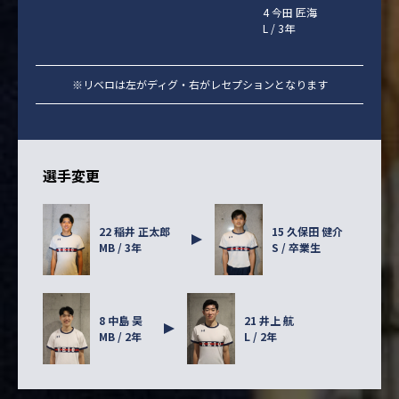
4 今田 匠海
L / 3年
※リベロは左がディグ・右がレセプションとなります
選手変更
22 稲井 正太郎
15 久保田 健介
MB / 3年
S / 卒業生
8 中島 昊
21 井上 航
MB / 2年
L / 2年