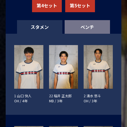
第4セット
第5セット
スタメン
ベンチ
1 山口 快人
22 稲井 正太郎
2 清水 悠斗
OH / 4年
MB / 3年
OH / 3年