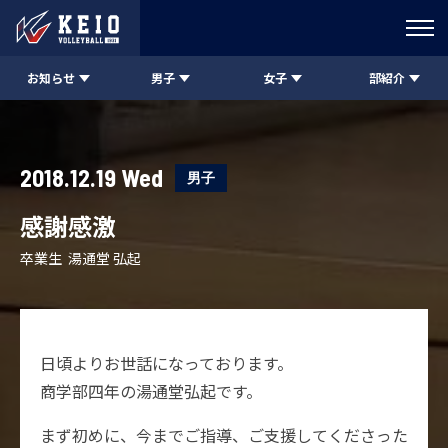
お知らせ
男子
女子
部紹介
2018.12.19 Wed
男子
感謝感激
卒業生 湯通堂 弘起
日頃よりお世話になっております。
商学部四年の湯通堂弘起です。
まず初めに、今までご指導、ご支援してくださった