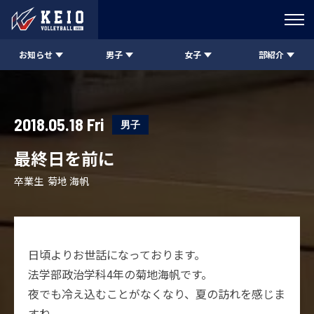
お知らせ
男子
女子
部紹介
2018.05.18 Fri
男子
最終日を前に
卒業生 菊地 海帆
日頃よりお世話になっております。
法学部政治学科4年の菊地海帆です。
夜でも冷え込むことがなくなり、夏の訪れを感じま
すね。